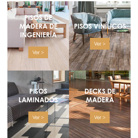
PISOS DE
MADERA DE
PISOS
VINÍLICOS
INGENIERÍA
Ver >
Ver >
PISOS
DECKS DE
LAMINADOS
MADERA
Ver >
Ver >